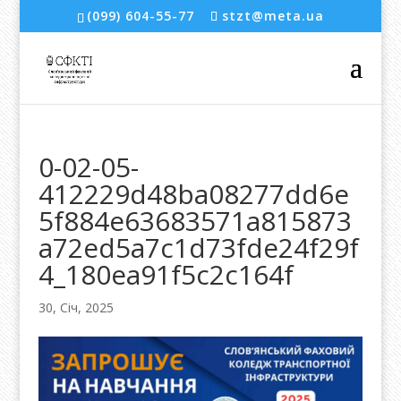
(099) 604-55-77
stzt@meta.ua
0-02-05-
412229d48ba08277dd6e
5f884e63683571a815873
a72ed5a7c1d73fde24f29f
4_180ea91f5c2c164f
30, Січ, 2025