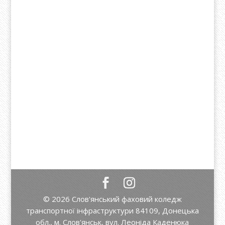
© 2026 Слов'янський фаховий коледж
транспортної інфраструктури 84109, Донецька
обл., м. Слов'янськ, вул. Леоніда Каденюка