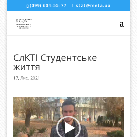
(099) 604-55-77
stzt@meta.ua
СлКТІ Студентське
життя
17, Лис, 2021
Відеопрогравач