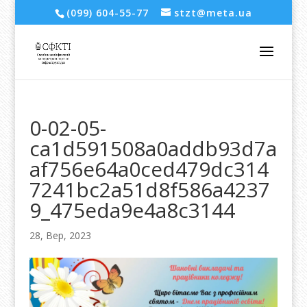
(099) 604-55-77
stzt@meta.ua
0-02-05-
ca1d591508a0addb93d7a
af756e64a0ced479dc314
7241bc2a51d8f586a4237
9_475eda9e4a8c3144
28, Вер, 2023