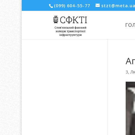
(099) 604-55-77
stzt@meta.u
ГО
Аг
3, Л