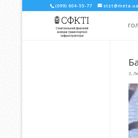
(099) 604-55-77
stzt@meta.u
ГО
Б
3, Л