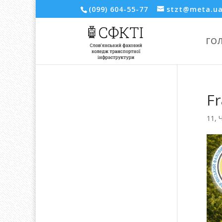
(099) 604-55-77
stzt@meta.u
ГО
F
11, 