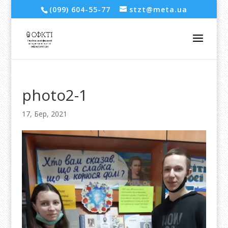
(099) 604-55-77
stzt@meta.ua
photo2-1
17, Бер, 2021