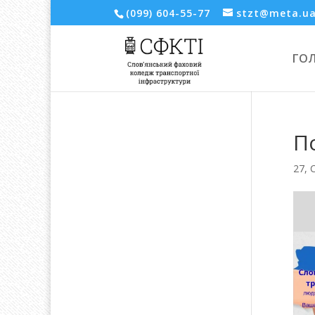
(099) 604-55-77
stzt@meta.u
ГО
П
27, 