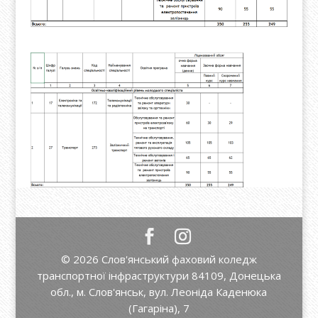
© 2026 Слов'янський фаховий коледж
транспортної інфраструктури 84109, Донецька
обл., м. Слов'янськ, вул. Леоніда Каденюка
(Гагаріна), 7