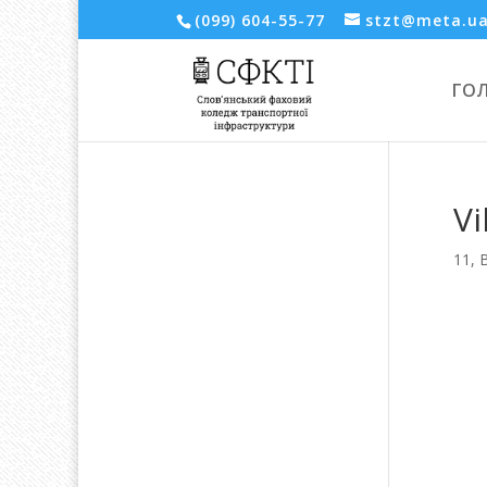
(099) 604-55-77
stzt@meta.u
ГО
Vi
11, 