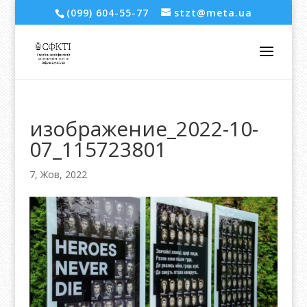
(099) 604-55-77
stzt@meta.ua
изображение_2022-10-
07_115723801
7, Жов, 2022