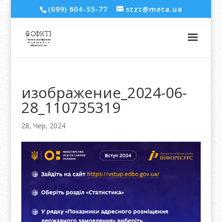
(099) 604-55-77
stzt@meta.ua
изображение_2024-06-
28_110735319
28, Чер, 2024